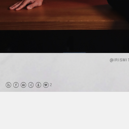
@IRISM
2
TOUS DROITS RÉSERVÉS. © ANTHONY DEHODENCQ
N°SIRET 832 269 815 00011 -
MENTIONS LÉGALES
-
CGV